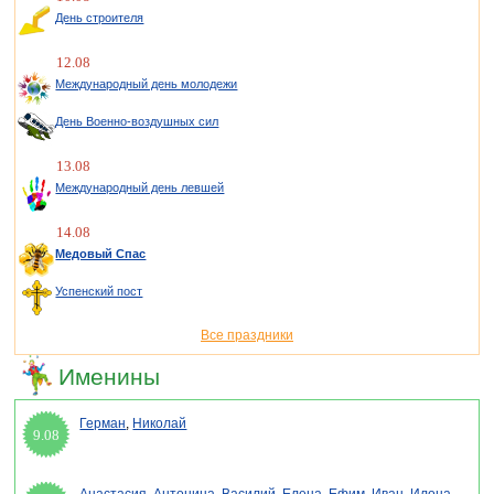
День строителя
12.08
Международный день молодежи
День Военно-воздушных сил
13.08
Международный день левшей
14.08
Медовый Спас
Успенский пост
Все праздники
Именины
Герман
,
Николай
9.08