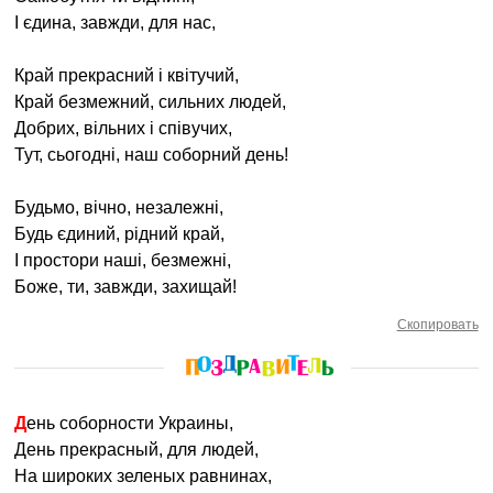
І єдина, завжди, для нас,
Край прекрасний і квітучий,
Край безмежний, сильних людей,
Добрих, вільних і співучих,
Тут, сьогодні, наш соборний день!
Будьмо, вічно, незалежні,
Будь єдиний, рідний край,
І простори наші, безмежні,
Боже, ти, завжди, захищай!
Скопировать
День соборности Украины,
День прекрасный, для людей,
На широких зеленых равнинах,