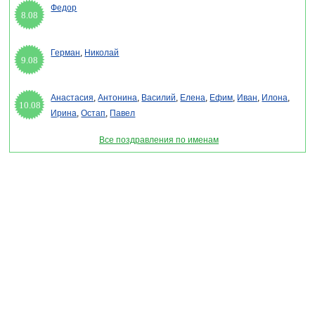
Федор
8.08
Герман
,
Николай
9.08
Анастасия
,
Антонина
,
Василий
,
Елена
,
Ефим
,
Иван
,
Илона
,
10.08
Ирина
,
Остап
,
Павел
Все поздравления по именам
Раздел " День соборности Украины" © 2013-2022, 2023. Поздравления, Тосты,
Открытки, Сценарии.
Внимание! Авторские материалы! При использовании материалов активная ссылка на
сайт обязательна!
Поздравительным сайтам ЗАПРЕЩЕНО использовать материалы! Моментальная