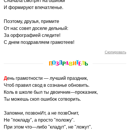
Сначала смотрят на ошибки
И формируют впечатленье.
Поэтому, друзья, примите
От нас совет доселе дельный:
За орфографией следите!
С днем поздравляем грамотеев!
Скопировать
День грамотности — лучший праздник,
Чтоб правил свод в сознанье обновить.
Коль в школе был ты двоичник—проказник,
Ты можешь скоп ошибок сотворить.
Запомни, позвонИт, а не позвОнит,
Не "покладу", а просто "положу".
При этом что—либо "кладут", не "ложут".