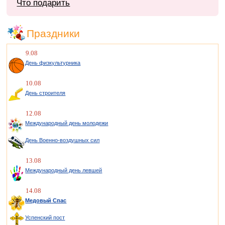
Что подарить
Праздники
9.08
День физкультурника
10.08
День строителя
12.08
Международный день молодежи
День Военно-воздушных сил
13.08
Международный день левшей
14.08
Медовый Спас
Успенский пост