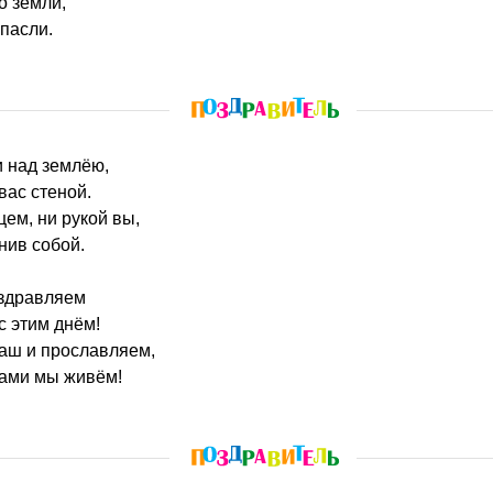
о земли,
спасли.
и над землёю,
вас стеной.
цем, ни рукой вы,
нив собой.
оздравляем
с этим днём!
аш и прославляем,
вами мы живём!