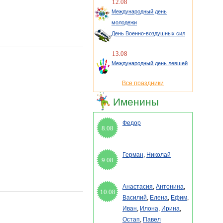
12.08
Международный день
молодежи
День Военно-воздушных сил
13.08
Международный день левшей
Все праздники
Именины
Федор
8.08
Герман
,
Николай
9.08
Анастасия
,
Антонина
,
10.08
Василий
,
Елена
,
Ефим
,
Иван
,
Илона
,
Ирина
,
Остап
,
Павел