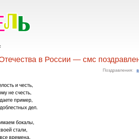
с
Отечества в России — смс поздравле
Поздравления:
в
елость и честь,
му не счесть,
даете пример,
доблестных дел.
нимаем бокалы,
воей стали,
 все времена,