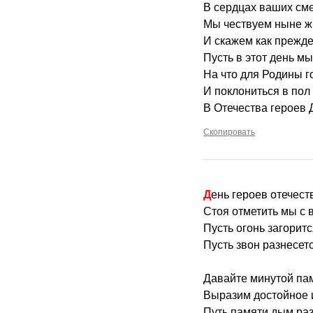
В сердцах ваших сме
Мы чествуем ныне ж
И скажем как прежде
Пусть в этот день м
На что для Родины г
И поклониться в пол
В Отечества героев 
Скопировать
День героев отечес
Стоя отметить мы с 
Пусть огонь загорит
Пусть звон разнесет
Давайте минутой па
Выразим достойное 
Путь памяти дым раз