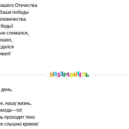
 нашего Отечества
 Ваши победы
еловечества
 беды!
не сломался,
рошел,
 сдался
ивел!
 день,
е, нашу жизнь,
когда—то!
нь проходит тихо
не слышно криков!