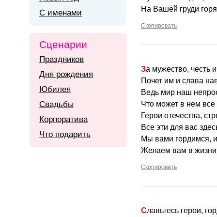
На Вашей груди горя
С именами
Скопировать
Сценарии
Праздников
За мужество, честь и
Дня рождения
Почет им и слава нав
Юбилея
Ведь мир наш непрос
Свадьбы
Что может в нем все
Герои отечества, стр
Корпоратива
Все эти для вас здесь
Что подарить
Мы вами гордимся, и
Желаем вам в жизни
Скопировать
Славьтесь герои, го