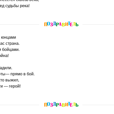
ед судьбы река!
и юнцами
ас страна.
 бойцами.
ойна!
адили.
ты— прямо в бой.
 кто выжил,
и — герой!