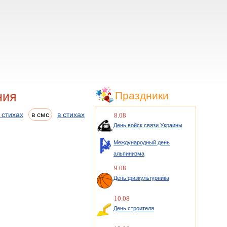
ния
Праздники
 стихах
в смс
в стихах
8.08
День войск связи Украины
Международный день
альпинизма
9.08
День физкультурника
10.08
День строителя