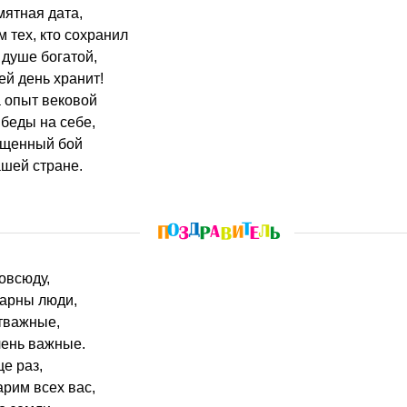
мятная дата,
 тех, кто сохранил
 душе богатой,
ей день хранит!
 опыт вековой
беды на себе,
ященный бой
ашей стране.
повсюду,
дарны люди,
отважные,
чень важные.
ще раз,
рим всех вас,