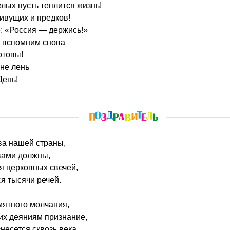
лых пусть теплится жизнь!
ивущих и предков!
: «Россия — держись!»
ы вспомним снова
отовы!
 не лень
День!
тва нашей страны,
вами должны,
ся церковных свечей,
ся тысячи речей.
мятного молчания,
их деяниям признание,
несется сквозь века,