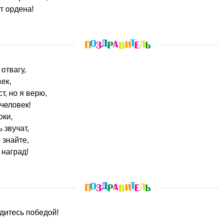
т ордена!
 отвагу,
ек,
т, но я верю,
 человек!
оки,
 звучат,
 знайте,
 наград!
рдитесь победой!