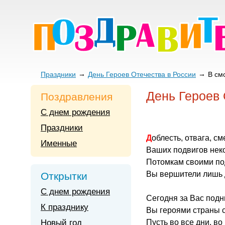
Праздники
День Героев Отечества в России
В см
День Героев 
Поздравления
С днем рождения
Праздники
Доблесть, отвага, см
Именные
Ваших подвигов неко
Потомкам своими по
Вы вершители лишь 
Открытки
С днем рождения
Сегодня за Вас под
К празднику
Вы героями страны с
Новый год
Пусть во все дни, во