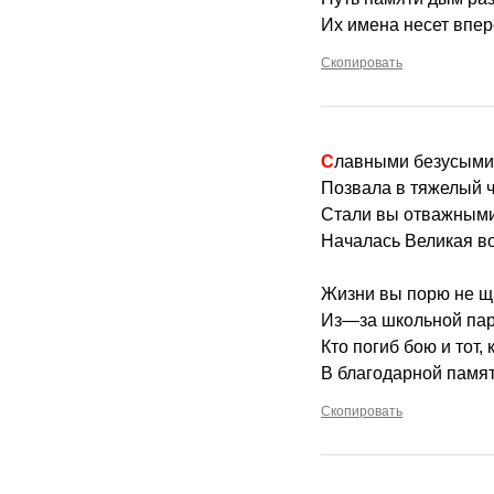
Их имена несет впер
Скопировать
Славными безусым
Позвала в тяжелый ч
Стали вы отважными
Началась Великая в
Жизни вы порю не щ
Из—за школьной пар
Кто погиб бою и тот,
В благодарной памят
Скопировать