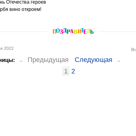
нь Отечества героев
орбя вино откроем!
я 2022
Вс
Предыдущая
Следующая
ницы:
←
→
1
2