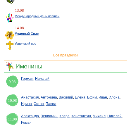
13.08
Международный день левшей
14.08
Медовый Спас
Успенский пост
Все праздники
Именины
Герман
,
Николай
9.08
Анастасия
,
Антонина
,
Василий
,
Елена
,
Ефим
,
Иван
,
Илона
,
10.08
Ирина
,
Остап
,
Павел
Александр
,
Вениамин
,
Клара
,
Константин
,
Михаил
,
Николай
,
11.08
Роман