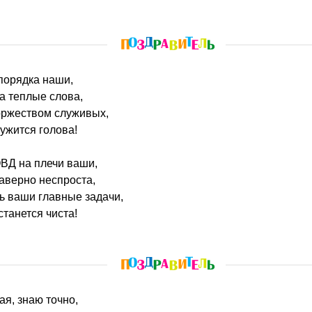
 порядка наши,
а теплые слова,
оржеством служивых,
ружится голова!
ВД на плечи ваши,
наверно неспроста,
ть ваши главные задачи,
станется чиста!
ая, знаю точно,