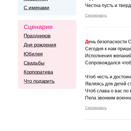
Честна пусть и тверд
С именами
Скопировать
Сценарии
Праздников
День безопасности 
Дня рождения
Сегодня к нам прише
Юбилея
Исполнения желаний 
Свадьбы
Сопровождался чтоб
Корпоратива
Чтоб честь и достои
Что подарить
Являясь для детей 
Чтоб слава о вас по 
Пела звонким военн
Скопировать