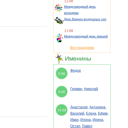
12.08
Международный день
молодежи
День Военно-воздушных сил
13.08
Международный день левшей
Все праздники
Именины
Федор
8.08
Герман
,
Николай
9.08
Анастасия
,
Антонина
,
10.08
Василий
,
Елена
,
Ефим
,
Иван
,
Илона
,
Ирина
,
Остап
,
Павел