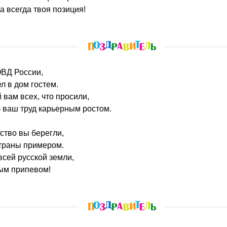
а всегда твоя позиция!
ОВД России,
л в дом гостем.
вам всех, что просили,
 ваш труд карьерным ростом.
нство вы берегли,
страны примером.
всей русской земли,
ым припевом!