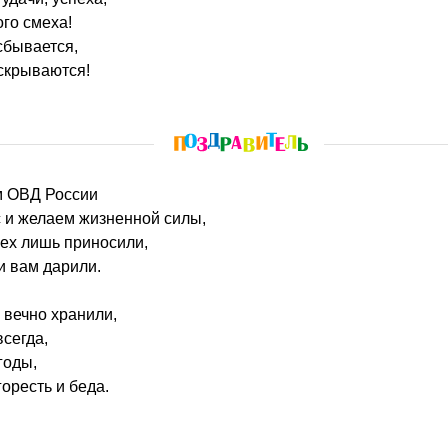
ого смеха!
сбывается,
аскрываются!
ем ОВД России
 и желаем жизненной силы,
пех лишь приносили,
и вам дарили.
 вечно хранили,
всегда,
годы,
оресть и беда.