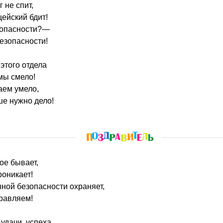
г не спит,
ейский бдит!
т опасности?—
езопасности!
этого отдела
мы смело!
аем умело,
ше нужно дело!
кое бывает,
роникает!
нной безопасности охраняет,
равляем!
удачи, успеха,