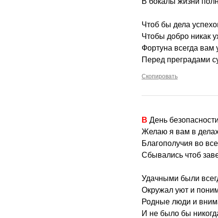
В бокалы жизни полн
Чтоб бы дела успехо
Чтобы добро никак у
Фортуна всегда вам 
Перед преградами су
Скопировать
В День безопаснос
Желаю я вам в делах
Благополучия во все
Сбывались чтоб зав
Удачными были всег
Окружал уют и пони
Родные люди и вним
И не было бы никог