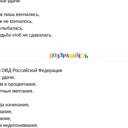
ые удачи.
м лишь венчались,
ж не кончалось,
улыбалась,
дьба чтоб не сдавалась.
ти ОВД Российской Федерации
 удачи,
м и процветания,
етные мечтания.
да начинания,
мание,
ание,
да недопонимания.