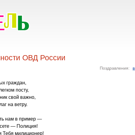
сности ОВД России
Поздравления:
в
ых граждан,
легком посту,
ник свой важно,
аг на ветру.
ть нам в пример —
есете — Полиция!
и Тебя милиционер!