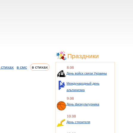
Праздники
 стихах
в смс
в стихах
8.08
День войск связи Украины
Международный день
альпинизма
9.08
День физкультурника
10.08
День строителя