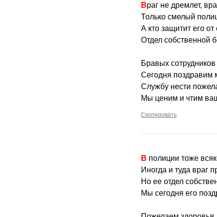
Враг не дремлет, вра
Только смелый полиц
А кто защитит его о
Отдел собственной б
Бравых сотрудников 
Сегодня поздравим 
Службу нести пожел
Мы ценим и чтим ва
Скопировать
В полиции тоже вся
Иногда и туда враг п
Но ее отдел собстве
Мы сегодня его позд
Пожелаем здоровья, 