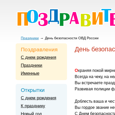
Праздники
День безопасности ОВД России
День безопа
Поздравления
С днем рождения
Праздники
Охраняя покой мирн
Именные
Всегда на чеку, на не
Вы встречаете празд
Развивая полиции фл
Открытки
С днем рождения
Доблесть ваша и чес
К празднику
Вы гордое звание н
Новый год
С Днем безопасност