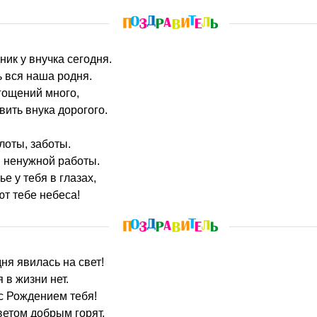
ник у внучка сегодня.
 вся наша родня.
гощений много,
вить внука дорогого.
лоты, заботы.
и ненужной работы.
ье у тебя в глазах,
ют тебе небеса!
дня явилась на свет!
 в жизни нет.
 с Рождением тебя!
ветом добрым горят,