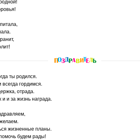
родной!
оровья!
спитала,
пала.
ранит,
олит!
огда ты родился.
 всегда гордимся.
ержка, отрада.
 и и за жизнь награда.
здравляем,
 желаем.
ься жизненные планы.
помочь будем рады!