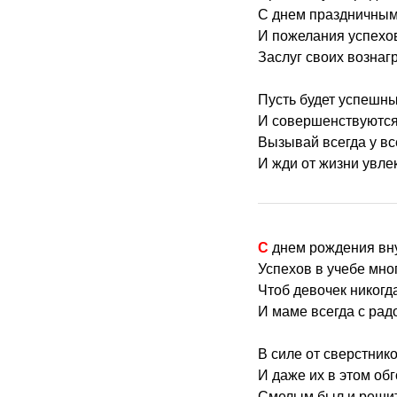
С днем праздничным
И пожелания успехо
Заслуг своих вознаг
Пусть будет успешны
И совершенствуются
Вызывай всегда у вс
И жди от жизни увле
С днем рождения вн
Успехов в учебе мно
Чтоб девочек никогд
И маме всегда с рад
В силе от сверстнико
И даже их в этом обг
Смелым был и реши