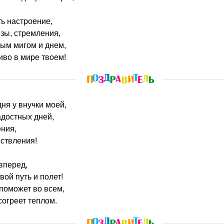
ь настроение,
зы, стремления,
ым мигом и днем,
иво в мире твоем!
дня у внучки моей,
адостных дней,
ения,
ствления!
вперед,
вой путь и полет!
 поможет во всем,
согреет теплом.