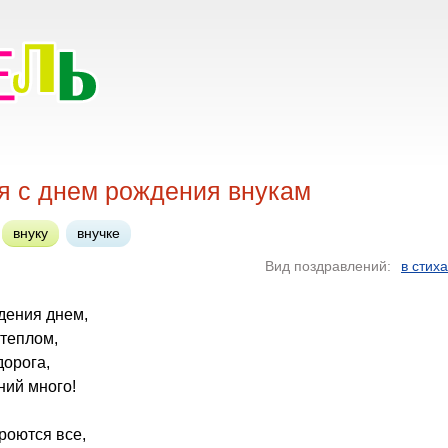
я с днем рождения внукам
внуку
внучке
Вид поздравлений:
в стих
ждения днем,
 теплом,
дорога,
ний много!
роются все,