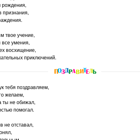
 рождения,
в признания,
раждения.
м твое учение,
 все умения,
ех восхищение,
кательных приключений.
ук тебя поздравляем,
го желаем,
а ты не обижал,
остью помогал.
в не отставал,
онял,
тельным,