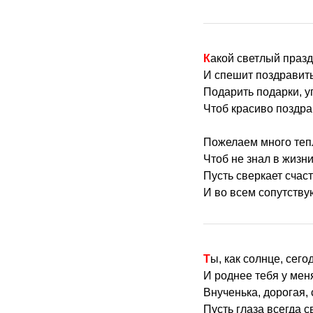
Какой светлый празд
И спешит поздравить
Подарить подарки, у
Чтоб красиво поздра
Пожелаем много теп
Чтоб не знал в жизн
Пусть сверкает счаст
И во всем сопутству
Ты, как солнце, сего
И роднее тебя у меня
Внученька, дорогая,
Пусть глаза всегда с