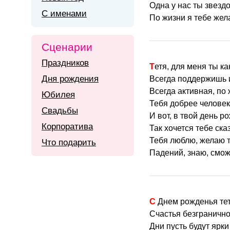
Одна у нас ты звездо
С именами
По жизни я тебе жел
Сценарии
Праздников
Тетя, для меня ты к
Дня рождения
Всегда поддержишь
Всегда активная, по
Юбилея
Тебя добрее человек
Свадьбы
И вот, в твой день ро
Корпоратива
Так хочется тебе ска
Тебя люблю, желаю т
Что подарить
Падений, знаю, смо
С Днем рожденья т
Счастья безгранично
Дни пусть будут ярк