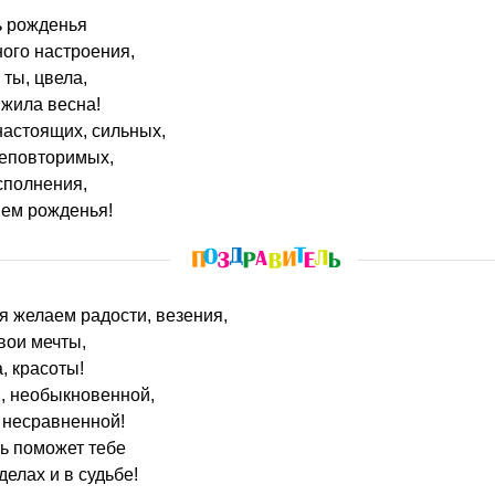
ь рожденья
ого настроения,
 ты, цвела,
 жила весна!
настоящих, сильных,
еповторимых,
сполнения,
нем рожденья!
ья желаем радости, везения,
вои мечты,
, красоты!
, необыкновенной,
 несравненной!
ть поможет тебе
елах и в судьбе!