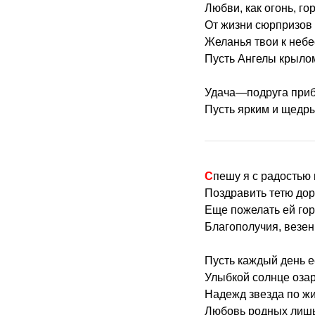
Любви, как огонь, го
От жизни сюрпризов 
Желанья твои к небе
Пусть Ангелы крылом
Удача—подруга прибу
Пусть ярким и щедры
Спешу я с радостью
Поздравить тетю дор
Еще пожелать ей гор
Благополучия, везен
Пусть каждый день е
Улыбкой солнце озар
Надежд звезда по жи
Любовь родных лишь