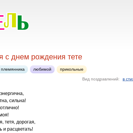
я с днем рождения тете
т племянника
любимой
прикольные
Вид поздравлений:
в сти
 энергична,
тна, сильна!
отлично!
моя!
, тетя, дорогая,
 и расцветать!