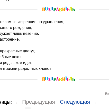
ите самые искренние поздравления,
вашего рождения,
кружает лишь везение,
астроение.
 прекрасные цветут,
ебные поют,
и рядышком идет,
т в жизни радостных хлопот.
Вс
Предыдущая
Следующая
ницы:
←
→