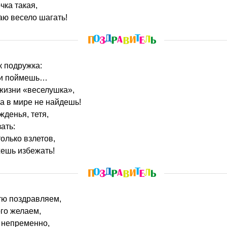
чка такая,
аю весело шагать!
ак подружка:
 и поймешь…
 жизни «веселушка»,
а в мире не найдешь!
жденья, тетя,
зать:
олько взлетов,
жешь избежать!
етю поздравляем,
го желаем,
и непременно,