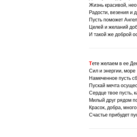
Жизнь красивой, не
Радости, везения и д
Пусть поможет Ангел
Целей и желаний до
И такой же доброй о
Тете желаем в ее Д
Сил и энергии, море
Намеченное пусть с
Пускай мечта осущес
Сердце твое пусть, ка
Милый друг рядом по
Красок, добра, мног
Счастье прибудет пус