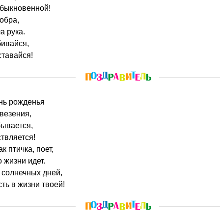
обыкновенной!
обра,
а рука.
бивайся,
ставайся!
ень рожденья
 везения,
бывается,
твляется!
к птичка, поет,
 жизни идет.
о солнечных дней,
ть в жизни твоей!