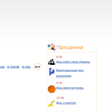
Праздники
8.08
День войск связи Украины
хах
в прозе
в смс
все
Международный день
альпинизма
9.08
День физкультурника
10.08
День строителя