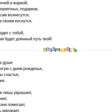
рячей и жаркой,
приятных, подарков.
сам вознесутся,
 своим коснутся,
дет с тобой,
м будет длинный путь твой!
 в душе
огую с днем рожденья,
ы счастья,
ия.
е лишь украшает,
яет,
зни помогает,
 окружает.