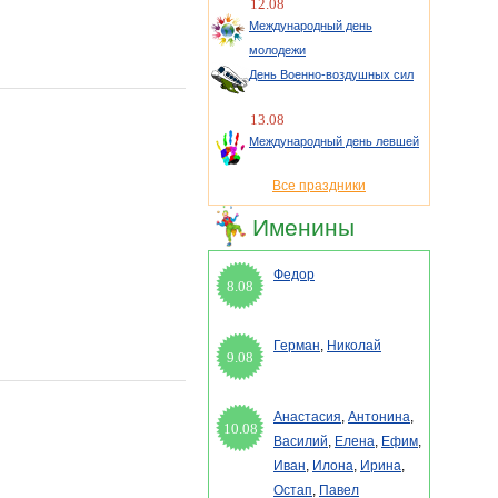
12.08
Международный день
молодежи
День Военно-воздушных сил
13.08
Международный день левшей
Все праздники
Именины
Федор
8.08
Герман
,
Николай
9.08
Анастасия
,
Антонина
,
10.08
Василий
,
Елена
,
Ефим
,
Иван
,
Илона
,
Ирина
,
Остап
,
Павел