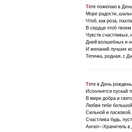
Тете пожелаю в Ден
Море радости, шальн
Чтоб, как роза, пахла
В сердце чтоб твоем
Чувств счастливых, 
Дней волшебных и н
И желаний лучших и
Тетечка, родная, с Д
Тете в День рожден
Исполнятся пускай т
В мире добра и света
Любви тебе большой
Сильной и ласковой,
Счастлива будь, пус
Ангел—Хранитель в д