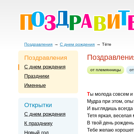
Поздравления
С днем рождения
Тёте
Поздравлени
Поздравления
С днем рождения
от племянницы
о
Праздники
Именные
Ты молода совсем и
Мудра при этом, опы
Открытки
И выглядишь всегда 
С днем рождения
Тетя яркая, веселая 
В твой день рожденья
К празднику
Тебе желаю хорошеть
Новый год