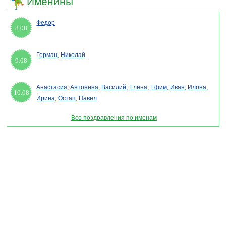
Именины
Федор
8.08
Герман
,
Николай
9.08
Анастасия
,
Антонина
,
Василий
,
Елена
,
Ефим
,
Иван
,
Илона
,
10.08
Ирина
,
Остап
,
Павел
Все поздравления по именам
Раздел "Поздравления с днем рождения подруге" © 2013-2022, 2023. Поздравления,
Тосты, Открытки, Сценарии.
Внимание! Авторские материалы! При использовании материалов активная ссылка на