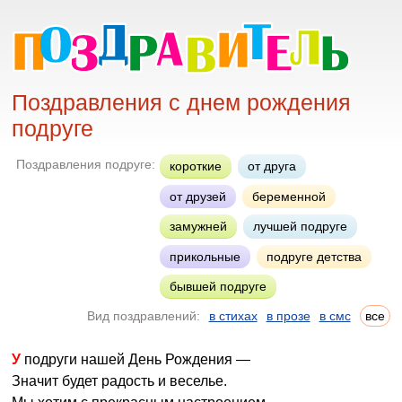
Поздравления с днем рождения
подруге
Поздравления подруге:
короткие
от друга
от друзей
беременной
замужней
лучшей подруге
прикольные
подруге детства
бывшей подруге
Вид поздравлений:
в стихах
в прозе
в смс
все
У подруги нашей День Рождения —
Значит будет радость и веселье.