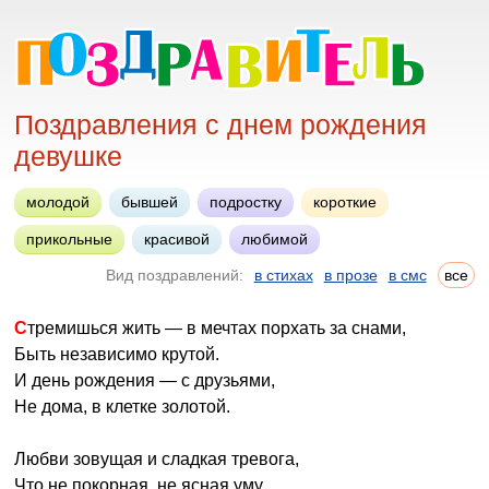
Поздравления с днем рождения
девушке
молодой
бывшей
подростку
короткие
прикольные
красивой
любимой
Вид поздравлений:
в стихах
в прозе
в смс
все
Стремишься жить — в мечтах порхать за снами,
Быть независимо крутой.
И день рождения — с друзьями,
Не дома, в клетке золотой.
Любви зовущая и сладкая тревога,
Что не покорная, не ясная уму,