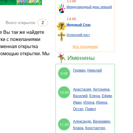
13.08
Международный день левшей
14.08
Всего открыток:
2
Медовый Спас
Успенский пост
тки с пожеланиями
именная открытка
Все праздники
 помощью открытки. Мы
Именины
Герман
,
Николай
9.08
Анастасия
,
Антонина
,
10.08
Василий
,
Елена
,
Ефим
,
Иван
,
Илона
,
Ирина
,
Остап
,
Павел
Александр
,
Вениамин
,
11.08
Клара
,
Константин
,