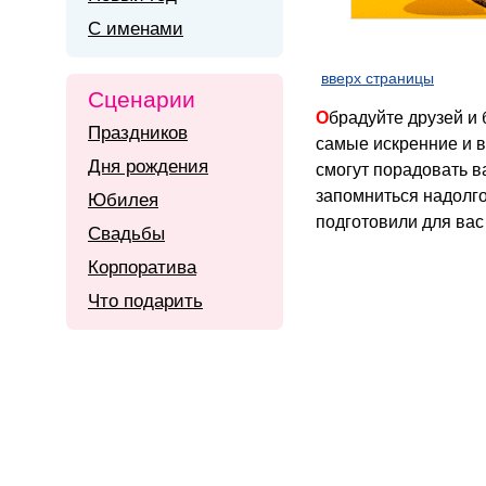
С именами
вверх страницы
Сценарии
Обрадуйте друзей и близких яркими открытками с днем танкиста. На нашем сайте Вы так же найдете
Праздников
самые искренние и 
Дня рождения
смогут порадовать в
запомниться надолго
Юбилея
подготовили для вас
Свадьбы
Корпоратива
Что подарить