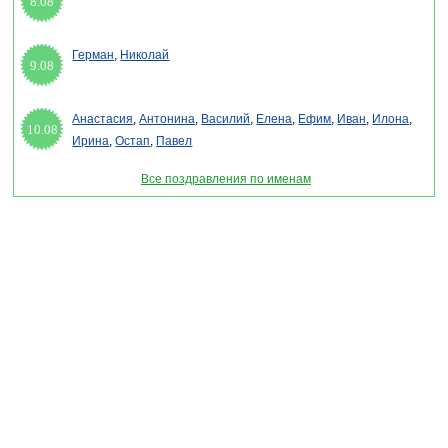
8.08
Герман
,
Николай
9.08
Анастасия
,
Антонина
,
Василий
,
Елена
,
Ефим
,
Иван
,
Илона
,
10.08
Ирина
,
Остап
,
Павел
Все поздравления по именам
Раздел "Открытки с днем пожарной охраны" © 2013-2022, 2023. Поздравления,
Тосты, Открытки, Сценарии.
Внимание! Авторские материалы! При использовании материалов активная ссылка на
сайт обязательна!
Поздравительным сайтам ЗАПРЕЩЕНО использовать материалы! Моментальная
DMCA жалоба в Google.
pozdravitelru@gmail.com