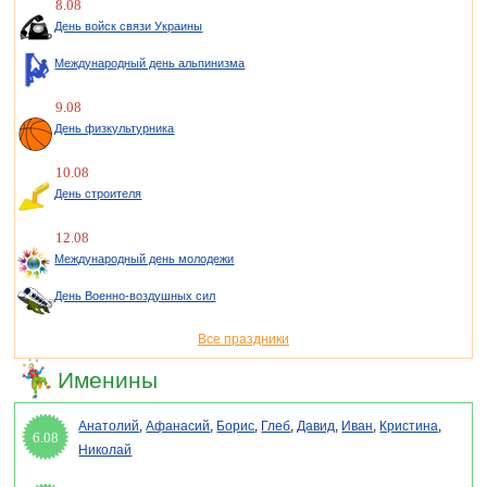
8.08
День войск связи Украины
Международный день альпинизма
9.08
День физкультурника
10.08
День строителя
12.08
Международный день молодежи
День Военно-воздушных сил
Все праздники
Именины
Анатолий
,
Афанасий
,
Борис
,
Глеб
,
Давид
,
Иван
,
Кристина
,
6.08
Николай