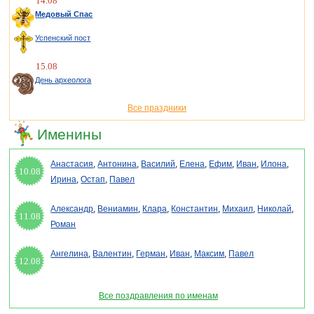
14.08
Медовый Спас
Успенский пост
15.08
День археолога
Все праздники
Именины
Анастасия
,
Антонина
,
Василий
,
Елена
,
Ефим
,
Иван
,
Илона
,
10.08
Ирина
,
Остап
,
Павел
Александр
,
Вениамин
,
Клара
,
Константин
,
Михаил
,
Николай
,
11.08
Роман
Ангелина
,
Валентин
,
Герман
,
Иван
,
Максим
,
Павел
12.08
Все поздравления по именам