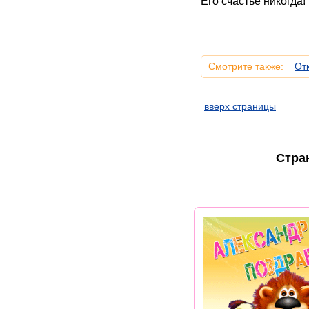
Его счастье никогда!
Смотрите также:
От
вверх страницы
Стра