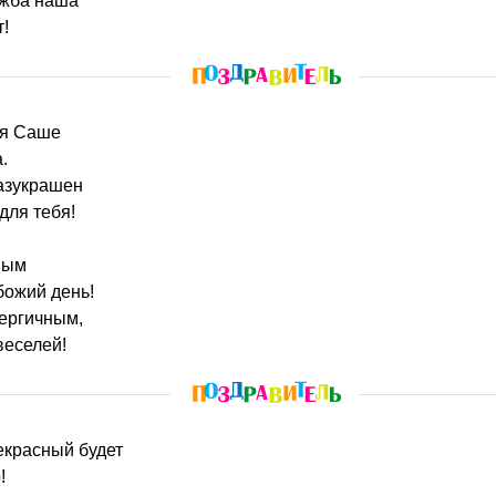
ужба наша
т!
у я Саше
.
разукрашен
для тебя!
ным
божий день!
нергичным,
веселей!
рекрасный будет
!