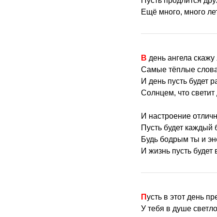
Пусть продлится др
Ещё много, много ле
В день ангела скаж
Самые тёплые слова
И день пусть будет 
Солнцем, что светит 
И настроение отлич
Пусть будет каждый 
Будь бодрым ты и э
И жизнь пусть будет 
Пусть в этот день п
У тебя в душе светло