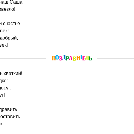
 наш Саша,
овезло!
и счастье
век!
 добрый,
век!
ь хваткий!
дке:
осуг.
г!
дравить
 оставить
к,