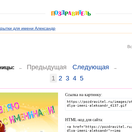
крытки для имени Александр
Вс
Предыдущая
Следующая
ницы:
←
→
1
2
3
4
5
Ссылка на картинку:
HTML-код для сайта: