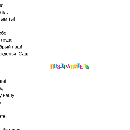
ши:
чты,
вым ты!
ебе
 труде!
брый наш!
ожденья, Саш!
ши!
ь,
у нашу
ь
те,