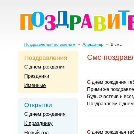
Поздравления по именам
Александр
В смс
Смс поздрав
Поздравления
С днем рождения
Праздники
С днём рождения те
Именные
Прими же поздравле
Будь счастлив и все
Поздравляем с днём
Открытки
С днем рождения
К празднику
С днём рожденья те
Новый год