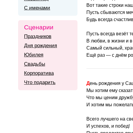
Вот такие строки на
С именами
Пусть сбываются ме
Будь всегда счастли
Сценарии
Пусть всегда везёт т
Праздников
В любви, в жизни и в
Дня рождения
Самый сильный, хра
Юбилея
Ещё раз — с днём р
Свадьбы
Корпоратива
Что подарить
День рождения у Са
Мы хотим ему сказат
Что мы ценим дружб
И хотим мы пожелат
Всего лучшего на све
И успехов, и побед!