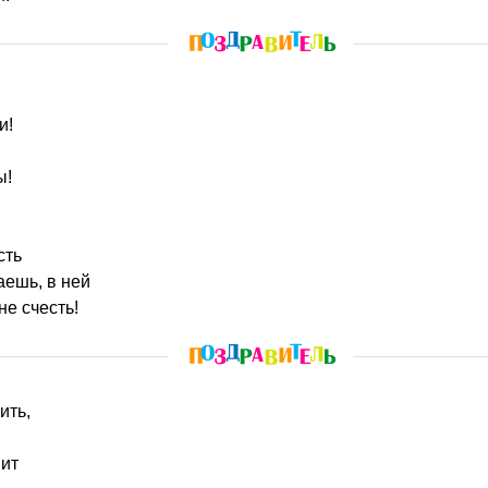
и!
ы!
сть
аешь, в ней
не счесть!
ить,
,
вит