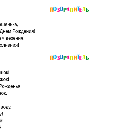
ашенька,
 Днем Рождения!
ем везения,
олнения!
шок!
жок!
Рожденья!
ок.
 воду,
у!
й!
й!