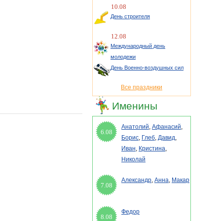
10.08
День строителя
12.08
Международный день
молодежи
День Военно-воздушных сил
Все праздники
Именины
Анатолий
,
Афанасий
,
6.08
Борис
,
Глеб
,
Давид
,
Иван
,
Кристина
,
Николай
Александр
,
Анна
,
Макар
7.08
Федор
8.08