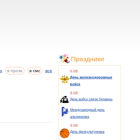
Праздники
ах
в прозе
в смс
все
6.08
День железнодорожных
войск
8.08
День войск связи Украины
Международный день
альпинизма
9.08
День физкультурника