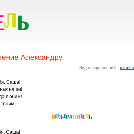
ление Александру
Вид поздравлений:
в стих
бя, Саша!
нья наши!
гда любим!
 твоим!
бя, Саша!