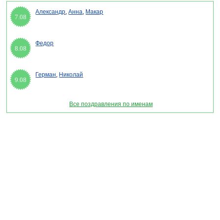
Александр
,
Анна
,
Макар
7.08
Федор
8.08
Герман
,
Николай
9.08
Все поздравления по именам
Раздел "Поздравления с днем Виталия" © 2013-2022, 2023. Поздравления, Тосты,
Открытки, Сценарии.
Внимание! Авторские материалы! При использовании материалов активная ссылка на
сайт обязательна!