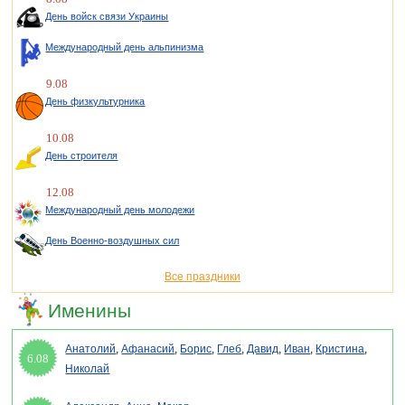
День войск связи Украины
Международный день альпинизма
9.08
День физкультурника
10.08
День строителя
12.08
Международный день молодежи
День Военно-воздушных сил
Все праздники
Именины
Анатолий
,
Афанасий
,
Борис
,
Глеб
,
Давид
,
Иван
,
Кристина
,
6.08
Николай