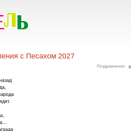
ления с Песахом 2027
Поздравления:
в
 назад
да,
народа
ядят.
а,
да…
аграда