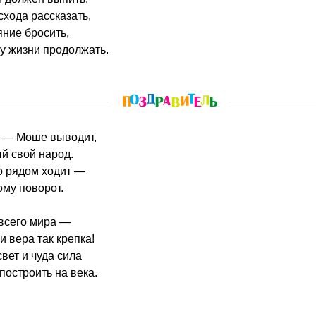
схода рассказать,
ние бросить,
у жизни продолжать.
чь — Моше выводит,
й свой народ.
о рядом ходит —
ому поворот.
всего мира —
и вера так крепка!
вет и чуда сила
построить на века.