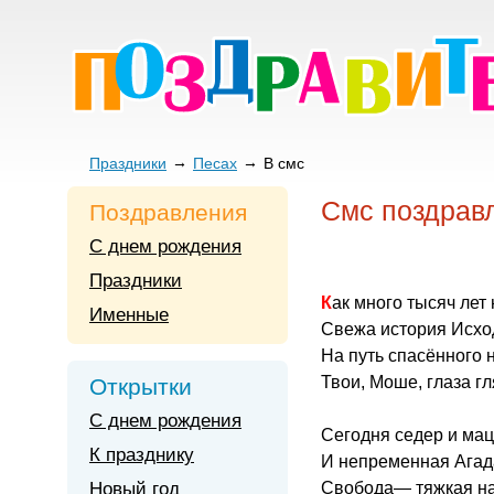
Праздники
Песах
В смс
Смс поздрав
Поздравления
С днем рождения
Праздники
Как много тысяч лет
Именные
Свежа история Исхо
На путь спасённого 
Твои, Моше, глаза гл
Открытки
С днем рождения
Сегодня седер и мац
К празднику
И непременная Ага
Новый год
Свобода— тяжкая н