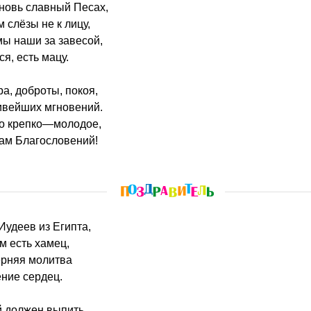
вновь славный Песах,
 слёзы не к лицу,
ы наши за завесой,
я, есть мацу.
а, доброты, покоя,
ивейших мгновений.
о крепко—молодое,
Вам Благословений!
 Иудеев из Египта,
м есть хамец,
ерняя молитва
ние сердец.
 должен выпить,