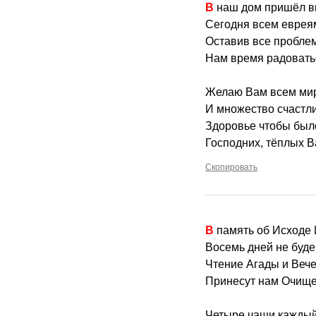
В наш дом пришёл 
Сегодня всем евреям
Оставив все проблем
Нам время радоватьс
Желаю Вам всем мир
И множество счастл
Здоровье чтобы был
Господних, тёплых 
Скопировать
В память об Исходе
Восемь дней не буде
Чтение Агады и Веч
Принесут нам Очище
Четыре чаши каждый