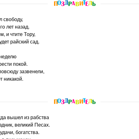
л свободу,
го лет назад.
м, и чтите Тору,
удет райский сад.
 неделю
рести покой.
повсюду зазвенели,
т никакой.
огда вышел из рабства
дник, великий Песах.
удачи, богатства.