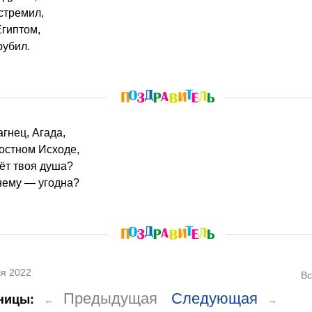
стремил,
Египтом,
рубил.
агнец, Агада,
остном Исходе,
вёт твоя душа?
нему — угодна?
я 2022
Вс
Предыдущая
Следующая
ницы:
←
→