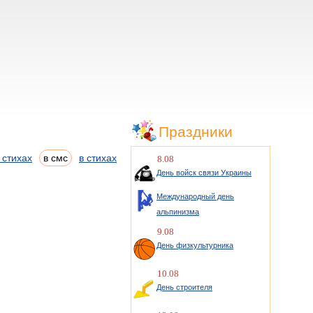
Праздники
 стихах
в смс
в стихах
8.08
День войск связи Украины
Международный день
альпинизма
9.08
День физкультурника
10.08
День строителя