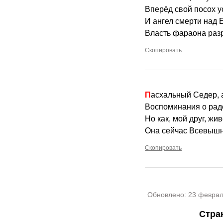
Вперёд свой посох у
И ангел смерти над 
Власть фараона раз
Скопировать
Пасхальный Седер, 
Воспоминания о рад
Но как, мой друг, жи
Она сейчас Всевыш
Скопировать
Обновлено:
23 феврал
Стра