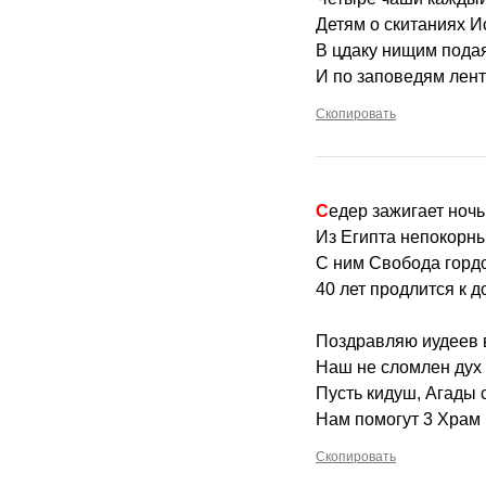
Детям о скитаниях И
В цдаку нищим подая
И по заповедям лент
Скопировать
Седер зажигает но
Из Египта непокорны
С ним Свобода горд
40 лет продлится к д
Поздравляю иудеев 
Наш не сломлен дух 
Пусть кидуш, Агады с
Нам помогут 3 Храм 
Скопировать