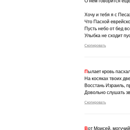
О нем говорится еще
Хочу и тебя я с Пес
Что Пасхой еврейско
Пусть небо от бед в
Улыбка не сходит пус
Скопировать
Пылает кровь пасха
На косяках твоих дв
Восстань Израиль, п
Довольно слушать зв
Скопировать
Вот Моисей, могучий