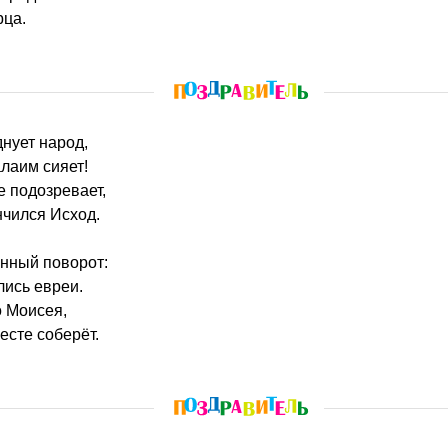
рца.
днует народ,
лаим сияет!
е подозревает,
нчился Исход.
анный поворот:
лись евреи.
о Моисея,
есте соберёт.