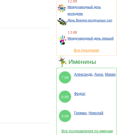
12.08
Международный день
молодежи
День Военно-воздушных сил
13.08
Международный день левшей
Все праздники
Именины
Александр
,
Анна
,
Макар
7.08
Федор
8.08
Герман
,
Николай
9.08
Все поздравления по именам