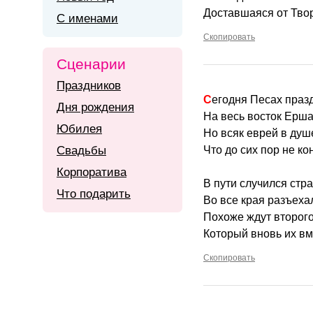
Доставшаяся от Тво
С именами
Скопировать
Сценарии
Праздников
Сегодня Песах праз
Дня рождения
На весь восток Ерша
Юбилея
Но всяк еврей в душ
Свадьбы
Что до сих пор не ко
Корпоратива
В пути случился стр
Что подарить
Во все края разъеха
Похоже ждут второг
Который вновь их вм
Скопировать