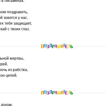
 в письменах.
ахом поздравить,
й зовется у нас.
сех тебя защищает,
кай с твоих глаз.
льной жертвы,
ерей,
рочь из рабства,
он цепей.
 духом,