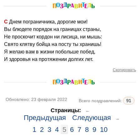
С Днем пограничника, дорогие мои!
Вы блюдете порядок на границах страны,
Не проскочит кордон ни лисица, ни мышь:
Свято клятву бойца на посту ты хранишь!
Я желаю вам в жизни побольше побед,
И здоровья на протяжении долгих лет.
Скопировать
Обновлено:
23 февраля 2022
Всего поздравлений:
91
Страницы:
←
Предыдущая
Следующая
→
1
2
3
4
5
6
7
8
9
10