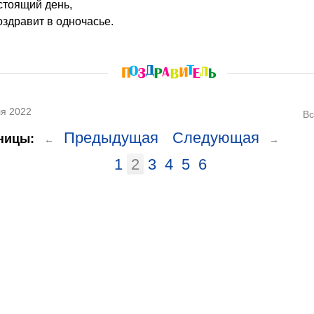
стоящий день,
оздравит в одночасье.
я 2022
Вс
Предыдущая
Следующая
ницы:
←
→
1
2
3
4
5
6