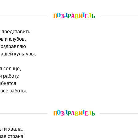
у представить
в и клубов.
 поздравляю
нашей культуры.
я солнце,
 работу.
ыбнется
 все заботы.
ы и хвала,
ная страна!