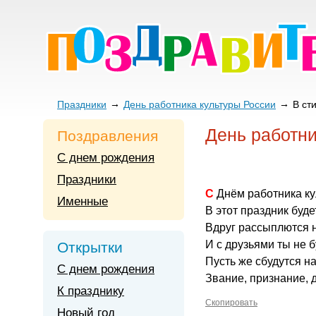
Праздники
День работника культуры России
В ст
День работни
Поздравления
С днем рождения
Праздники
С Днём работника к
Именные
В этот праздник буд
Вдруг рассыплются н
И с друзьями ты не б
Открытки
Пусть же сбудутся н
С днем рождения
Звание, признание, 
К празднику
Скопировать
Новый год