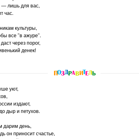
ы — лишь для вас,
т час.
никам культуры,
бы все "в ажуре".
 даст через порог,
ивенький денек!
уше уют,
хов,
оссии издают,
до дыр и петухов.
м дарим день,
дь он приносит счастье,