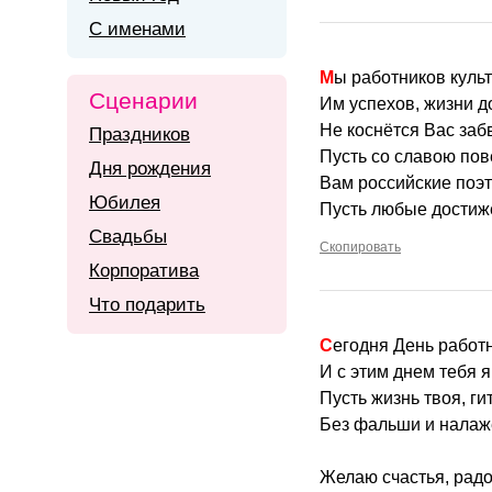
С именами
Мы работников куль
Сценарии
Им успехов, жизни д
Не коснётся Вас заб
Праздников
Пусть со славою пов
Дня рождения
Вам российские поэт
Юбилея
Пусть любые достиже
Свадьбы
Скопировать
Корпоратива
Что подарить
Сегодня День работ
И с этим днем тебя 
Пусть жизнь твоя, г
Без фальши и налаже
Желаю счастья, радо