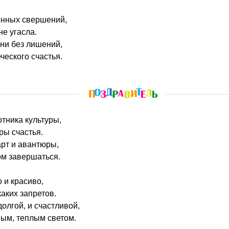
енных свершений,
не угасла.
зни без лишений,
ческого счастья.
отника культуры,
ры счастья.
рт и авантюры,
ом завершаться.
 и красиво,
каких запретов.
долгой, и счастливой,
ым, теплым светом.