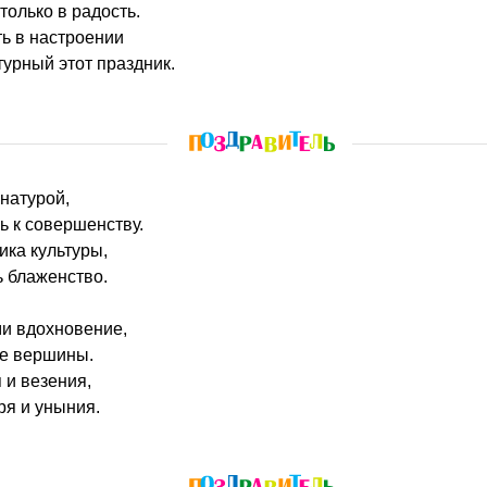
только в радость.
ь в настроении
турный этот праздник.
 натурой,
ь к совершенству.
ика культуры,
 блаженство.
ми вдохновение,
се вершины.
 и везения,
ря и уныния.