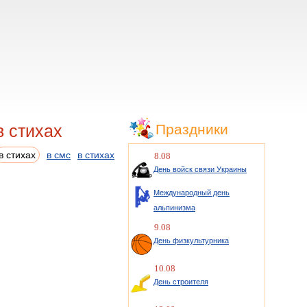
в стихах
Праздники
в стихах
в смс
в стихах
8.08
День войск связи Украины
Международный день
альпинизма
9.08
День физкультурника
10.08
День строителя