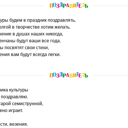
туры будем в праздник поздравлять,
олгой в творчестве хотим желать.
вение в душах наших никогда,
енчаны будут ваши все года.
ы посвятят свои стихи,
ния вам будут всегда легки.
ника культуры
я поздравляю.
итарой семиструнной,
но играет.
сти, везения.