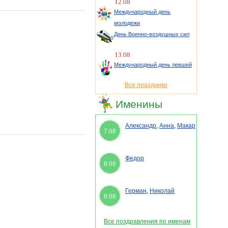
12.08
Международный день
молодежи
День Военно-воздушных сил
13.08
Международный день левшей
Все праздники
Именины
Александр
,
Анна
,
Макар
7.08
Федор
8.08
Герман
,
Николай
9.08
Все поздравления по именам