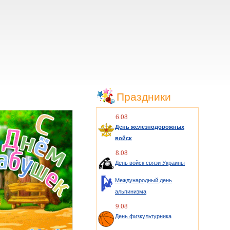
Праздники
6.08
День железнодорожных
войск
8.08
День войск связи Украины
Международный день
альпинизма
9.08
День физкультурника