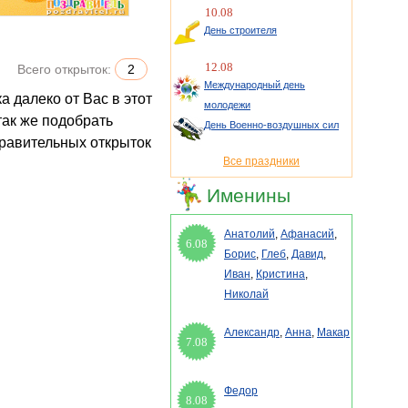
10.08
День строителя
12.08
Всего открыток:
2
Международный день
молодежи
 так же подобрать
День Военно-воздушных сил
равительных открыток
Все праздники
Именины
Анатолий
,
Афанасий
,
6.08
Борис
,
Глеб
,
Давид
,
Иван
,
Кристина
,
Николай
Александр
,
Анна
,
Макар
7.08
Федор
8.08