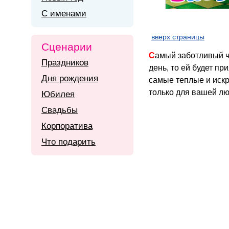
С именами
вверх страницы
Сценарии
Самый заботливый человек - это конечно же родная бабушка. Если ваша бабушка далеко от Вас в этот
Праздников
день, то ей будет пр
Дня рождения
самые теплые и иск
только для вашей лю
Юбилея
Свадьбы
Корпоратива
Что подарить