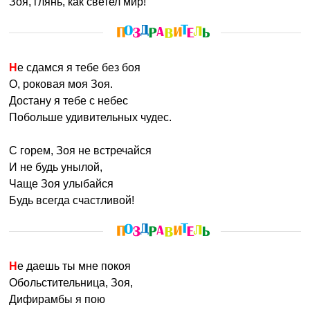
Зоя, глянь, как светел мир!
Не сдамся я тебе без боя
О, роковая моя Зоя.
Достану я тебе с небес
Побольше удивительных чудес.
С горем, Зоя не встречайся
И не будь унылой,
Чаще Зоя улыбайся
Будь всегда счастливой!
Не даешь ты мне покоя
Обольстительница, Зоя,
Дифирамбы я пою