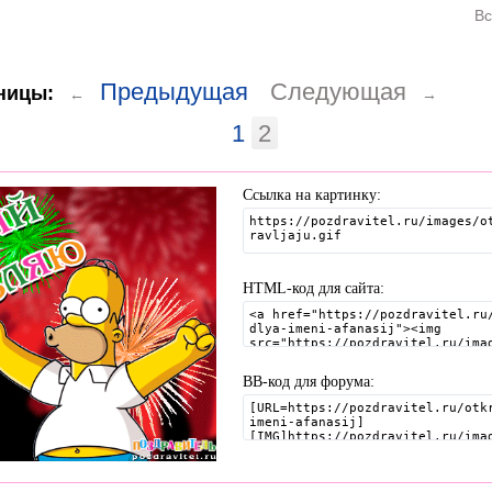
Вс
Предыдущая
Следующая
ницы:
←
→
1
2
Ссылка на картинку:
HTML-код для сайта:
BB-код для форума: