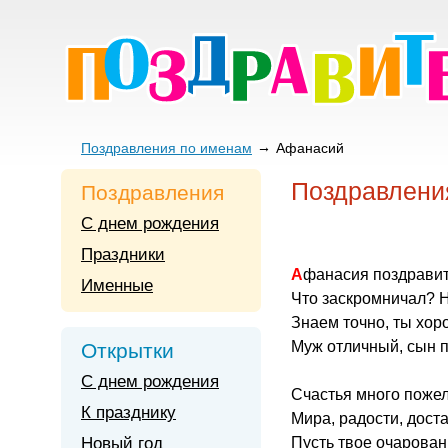
Поздравления по именам
Афанасий
Поздравлени
Поздравления
С днем рождения
Праздники
Афанасия поздрави
Именные
Что заскромничал? 
Знаем точно, ты хор
Муж отличный, сын п
Открытки
С днем рождения
Счастья много пожел
К празднику
Мира, радости, доста
Новый год
Пусть твое очарован