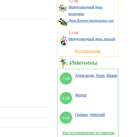
12.08
Международный день
молодежи
День Военно-воздушных сил
13.08
Международный день левшей
Все праздники
Именины
Александр
,
Анна
,
Макар
7.08
Федор
8.08
Герман
,
Николай
9.08
Все поздравления по именам