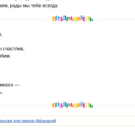
ем, рады мы тебе всегда.
,
н счастлив,
юбим.
 много —
ь.
крытки для имени Афанасий