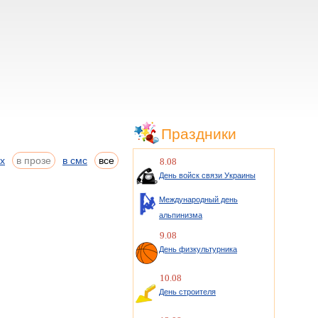
Праздники
ах
в прозе
в смс
все
8.08
День войск связи Украины
Международный день
альпинизма
9.08
День физкультурника
10.08
День строителя