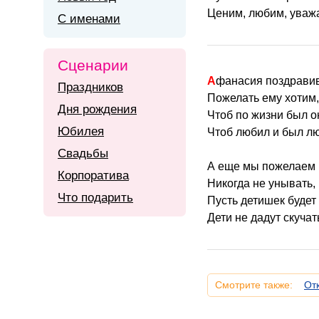
Ценим, любим, уважа
С именами
Сценарии
Афанасия поздравив
Праздников
Пожелать ему хотим,
Дня рождения
Чтоб по жизни был о
Юбилея
Чтоб любил и был л
Свадьбы
А еще мы пожелаем
Корпоратива
Никогда не унывать,
Что подарить
Пусть детишек будет
Дети не дадут скучат
Смотрите также:
От