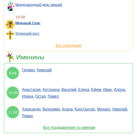
Международный день левшей
14.08
Медовый Спас
Успенский пост
Все праздники
Именины
Герман
,
Николай
9.08
Анастасия
,
Антонина
,
Василий
,
Елена
,
Ефим
,
Иван
,
Илона
,
10.08
Ирина
,
Остап
,
Павел
Александр
,
Вениамин
,
Клара
,
Константин
,
Михаил
,
Николай
,
11.08
Роман
Все поздравления по именам